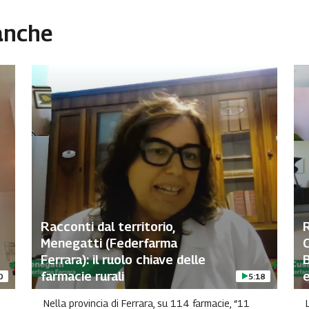
 anche
Racconti dal territorio,
R
Menegatti (Federfarma
Ferrara): il ruolo chiave delle
B
farmacie rurali
e
0
5:18
Nella provincia di Ferrara, su 114 farmacie, “11