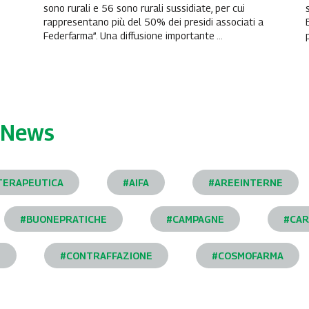
sono rurali e 56 sono rurali sussidiate, per cui
rappresentano più del 50% dei presidi associati a
Federfarma”. Una diffusione importante ...
News
TERAPEUTICA
#AIFA
#AREEINTERNE
#BUONEPRATICHE
#CAMPAGNE
#CAR
I
#CONTRAFFAZIONE
#COSMOFARMA