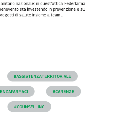
sanitario nazionale: in quest’ottica, Federfarma
Benevento sta investendo in prevenzione e su
progetti di salute insieme a team ...
#ASSISTENZATERRITORIALE
ENZAFARMACI
#CARENZE
#COUNSELLING