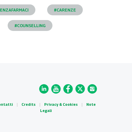
ENZAFARMACI
#CARENZE
#COUNSELLING
ontatti
|
Credits
|
Privacy & Cookies
|
Note
Legali