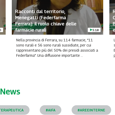
Racconti dal territorio,
R
Menegatti (Federfarma
Ferrara): il ruolo chiave delle
B
farmacie rurali
e
0
5:18
Nella provincia di Ferrara, su 114 farmacie, “11
sono rurali e 56 sono rurali sussidiate, per cui
rappresentano più del 50% dei presidi associati a
Federfarma”. Una diffusione importante ...
News
TERAPEUTICA
#AIFA
#AREEINTERNE