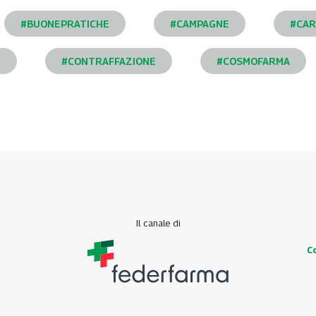
#BUONEPRATICHE
#CAMPAGNE
#CAR
I
#CONTRAFFAZIONE
#COSMOFARMA
Il canale di
C