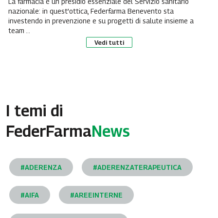
La farmacia è un presidio essenziale del Servizio sanitario
nazionale: in quest’ottica, Federfarma Benevento sta
investendo in prevenzione e su progetti di salute insieme a
team ...
Vedi tutti
I temi di
FederFarma
News
#ADERENZA
#ADERENZATERAPEUTICA
#AIFA
#AREEINTERNE